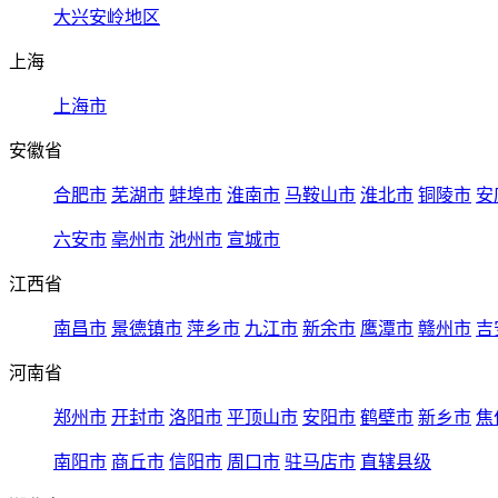
大兴安岭地区
上海
上海市
安徽省
合肥市
芜湖市
蚌埠市
淮南市
马鞍山市
淮北市
铜陵市
安
六安市
亳州市
池州市
宣城市
江西省
南昌市
景德镇市
萍乡市
九江市
新余市
鹰潭市
赣州市
吉
河南省
郑州市
开封市
洛阳市
平顶山市
安阳市
鹤壁市
新乡市
焦
南阳市
商丘市
信阳市
周口市
驻马店市
直辖县级