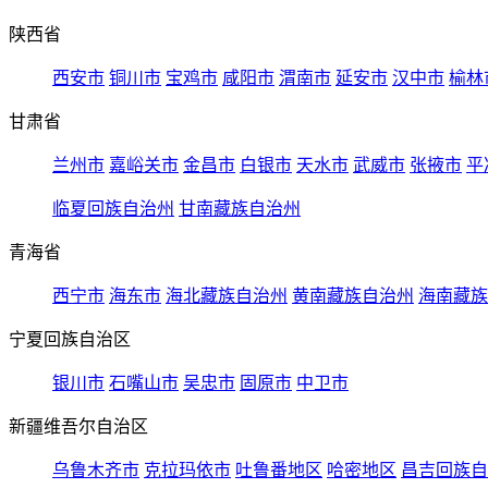
陕西省
西安市
铜川市
宝鸡市
咸阳市
渭南市
延安市
汉中市
榆林
甘肃省
兰州市
嘉峪关市
金昌市
白银市
天水市
武威市
张掖市
平
临夏回族自治州
甘南藏族自治州
青海省
西宁市
海东市
海北藏族自治州
黄南藏族自治州
海南藏族
宁夏回族自治区
银川市
石嘴山市
吴忠市
固原市
中卫市
新疆维吾尔自治区
乌鲁木齐市
克拉玛依市
吐鲁番地区
哈密地区
昌吉回族自