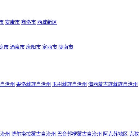
市
安康市
商洛市
西咸新区
凉市
酒泉市
庆阳市
定西市
陇南市
自治州
果洛藏族自治州
玉树藏族自治州
海西蒙古族藏族自治州
治州
博尔塔拉蒙古自治州
巴音郭楞蒙古自治州
阿克苏地区
克孜