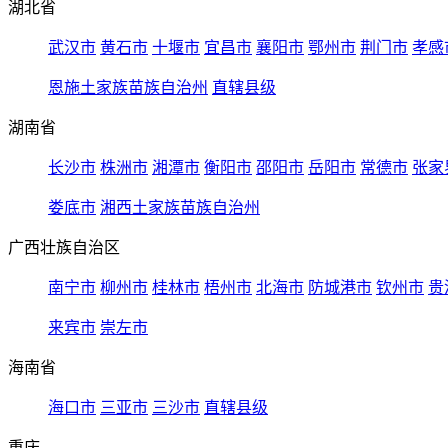
湖北省
武汉市
黄石市
十堰市
宜昌市
襄阳市
鄂州市
荆门市
孝感
恩施土家族苗族自治州
直辖县级
湖南省
长沙市
株洲市
湘潭市
衡阳市
邵阳市
岳阳市
常德市
张家
娄底市
湘西土家族苗族自治州
广西壮族自治区
南宁市
柳州市
桂林市
梧州市
北海市
防城港市
钦州市
贵
来宾市
崇左市
海南省
海口市
三亚市
三沙市
直辖县级
重庆