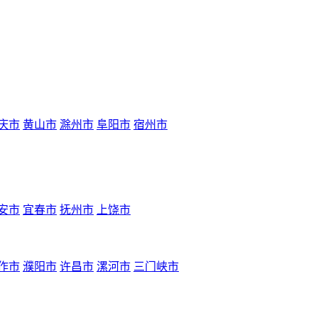
庆市
黄山市
滁州市
阜阳市
宿州市
安市
宜春市
抚州市
上饶市
作市
濮阳市
许昌市
漯河市
三门峡市