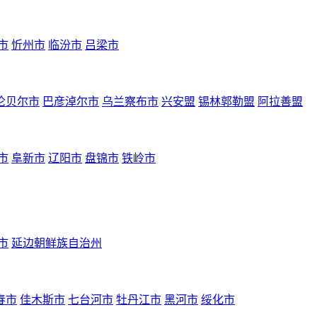
市
忻州市
临汾市
吕梁市
伦贝尔市
巴彦淖尔市
乌兰察布市
兴安盟
锡林郭勒盟
阿拉善盟
市
阜新市
辽阳市
盘锦市
铁岭市
市
延边朝鲜族自治州
春市
佳木斯市
七台河市
牡丹江市
黑河市
绥化市