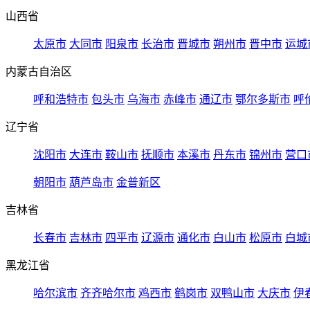
山西省
太原市
大同市
阳泉市
长治市
晋城市
朔州市
晋中市
运城
内蒙古自治区
呼和浩特市
包头市
乌海市
赤峰市
通辽市
鄂尔多斯市
呼
辽宁省
沈阳市
大连市
鞍山市
抚顺市
本溪市
丹东市
锦州市
营口
朝阳市
葫芦岛市
金普新区
吉林省
长春市
吉林市
四平市
辽源市
通化市
白山市
松原市
白城
黑龙江省
哈尔滨市
齐齐哈尔市
鸡西市
鹤岗市
双鸭山市
大庆市
伊