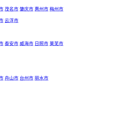
市
茂名市
肇庆市
惠州市
梅州市
市
云浮市
市
泰安市
威海市
日照市
莱芜市
市
舟山市
台州市
丽水市