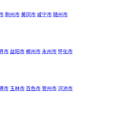
市
荆州市
黄冈市
咸宁市
随州市
界市
益阳市
郴州市
永州市
怀化市
港市
玉林市
百色市
贺州市
河池市