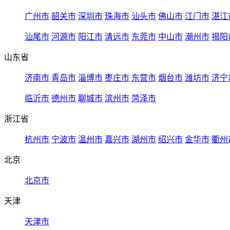
广州市
韶关市
深圳市
珠海市
汕头市
佛山市
江门市
湛江
汕尾市
河源市
阳江市
清远市
东莞市
中山市
潮州市
揭阳
山东省
济南市
青岛市
淄博市
枣庄市
东营市
烟台市
潍坊市
济宁
临沂市
德州市
聊城市
滨州市
菏泽市
浙江省
杭州市
宁波市
温州市
嘉兴市
湖州市
绍兴市
金华市
衢州
北京
北京市
天津
天津市