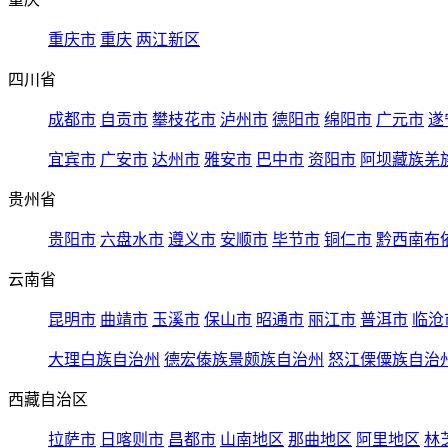
重庆市
重庆
两江新区
四川省
成都市
自贡市
攀枝花市
泸州市
德阳市
绵阳市
广元市
遂
宜宾市
广安市
达州市
雅安市
巴中市
资阳市
阿坝藏族羌
贵州省
贵阳市
六盘水市
遵义市
安顺市
毕节市
铜仁市
黔西南布
云南省
昆明市
曲靖市
玉溪市
保山市
昭通市
丽江市
普洱市
临沧
大理白族自治州
德宏傣族景颇族自治州
怒江傈僳族自治
西藏自治区
拉萨市
日喀则市
昌都市
山南地区
那曲地区
阿里地区
林