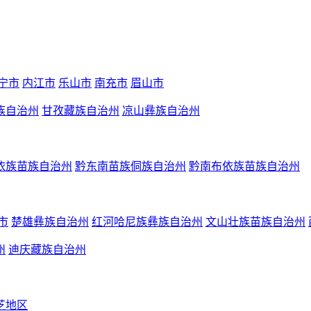
宁市
内江市
乐山市
南充市
眉山市
族自治州
甘孜藏族自治州
凉山彝族自治州
依族苗族自治州
黔东南苗族侗族自治州
黔南布依族苗族自治州
市
楚雄彝族自治州
红河哈尼族彝族自治州
文山壮族苗族自治州
州
迪庆藏族自治州
芝地区