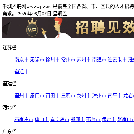
千城招聘网www.zpw.net是覆盖全国各省、市、区县的
需求。 2026年08月07日 星期五
江苏省
南京市
无锡市
徐州市
常州市
苏州市
南通市
连云港市
淮
宿迁市
福建省
福州市
厦门市
莆田市
三明市
泉州市
漳州市
南平市
龙岩
河北省
石家庄市
唐山市
秦皇岛市
邯郸市
邢台市
保定市
张家口
广东省