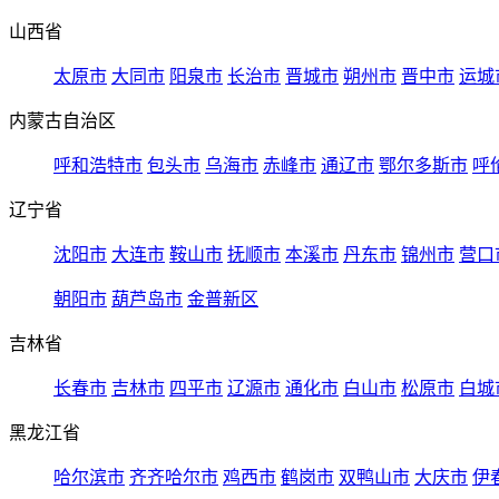
山西省
太原市
大同市
阳泉市
长治市
晋城市
朔州市
晋中市
运城
内蒙古自治区
呼和浩特市
包头市
乌海市
赤峰市
通辽市
鄂尔多斯市
呼
辽宁省
沈阳市
大连市
鞍山市
抚顺市
本溪市
丹东市
锦州市
营口
朝阳市
葫芦岛市
金普新区
吉林省
长春市
吉林市
四平市
辽源市
通化市
白山市
松原市
白城
黑龙江省
哈尔滨市
齐齐哈尔市
鸡西市
鹤岗市
双鸭山市
大庆市
伊