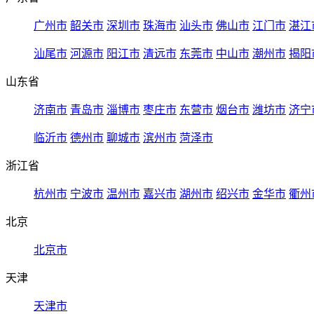
广州市
韶关市
深圳市
珠海市
汕头市
佛山市
江门市
湛江
汕尾市
河源市
阳江市
清远市
东莞市
中山市
潮州市
揭阳
山东省
济南市
青岛市
淄博市
枣庄市
东营市
烟台市
潍坊市
济宁
临沂市
德州市
聊城市
滨州市
菏泽市
浙江省
杭州市
宁波市
温州市
嘉兴市
湖州市
绍兴市
金华市
衢州
北京
北京市
天津
天津市