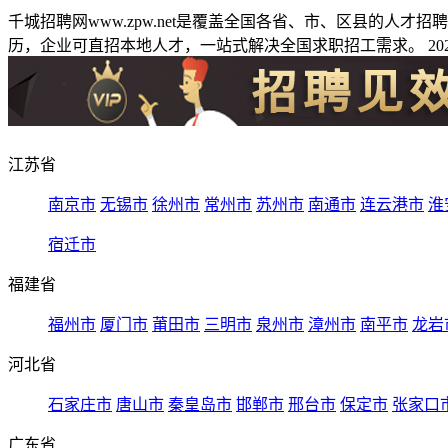
千城招聘网www.zpw.net是覆盖全国各省、市、区县的人
历，企业可直招本地人才，一站式解决全国求职招工需求。 2026
江苏省
南京市
无锡市
徐州市
常州市
苏州市
南通市
连云港市
淮
宿迁市
福建省
福州市
厦门市
莆田市
三明市
泉州市
漳州市
南平市
龙岩
河北省
石家庄市
唐山市
秦皇岛市
邯郸市
邢台市
保定市
张家口
广东省