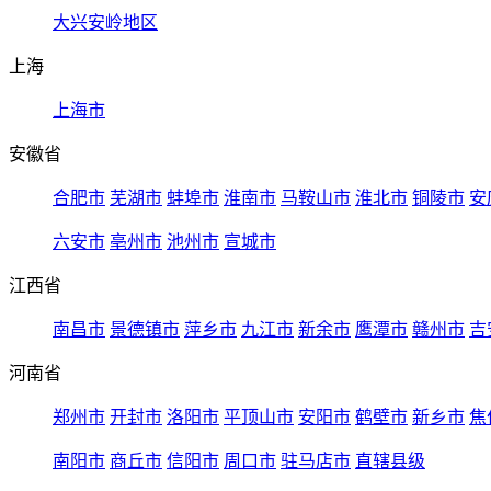
大兴安岭地区
上海
上海市
安徽省
合肥市
芜湖市
蚌埠市
淮南市
马鞍山市
淮北市
铜陵市
安
六安市
亳州市
池州市
宣城市
江西省
南昌市
景德镇市
萍乡市
九江市
新余市
鹰潭市
赣州市
吉
河南省
郑州市
开封市
洛阳市
平顶山市
安阳市
鹤壁市
新乡市
焦
南阳市
商丘市
信阳市
周口市
驻马店市
直辖县级