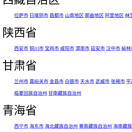
拉萨市
日喀则市
昌都市
山南地区
那曲地区
阿里地区
林
陕西省
西安市
铜川市
宝鸡市
咸阳市
渭南市
延安市
汉中市
榆林
甘肃省
兰州市
嘉峪关市
金昌市
白银市
天水市
武威市
张掖市
平
临夏回族自治州
甘南藏族自治州
青海省
西宁市
海东市
海北藏族自治州
黄南藏族自治州
海南藏族