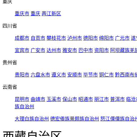
重庆
重庆市
重庆
两江新区
四川省
成都市
自贡市
攀枝花市
泸州市
德阳市
绵阳市
广元市
遂
宜宾市
广安市
达州市
雅安市
巴中市
资阳市
阿坝藏族羌
贵州省
贵阳市
六盘水市
遵义市
安顺市
毕节市
铜仁市
黔西南布
云南省
昆明市
曲靖市
玉溪市
保山市
昭通市
丽江市
普洱市
临沧
族自治州
大理白族自治州
德宏傣族景颇族自治州
怒江傈僳族自治
西藏自治区