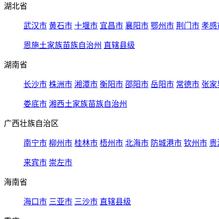
湖北省
武汉市
黄石市
十堰市
宜昌市
襄阳市
鄂州市
荆门市
孝感
恩施土家族苗族自治州
直辖县级
湖南省
长沙市
株洲市
湘潭市
衡阳市
邵阳市
岳阳市
常德市
张家
娄底市
湘西土家族苗族自治州
广西壮族自治区
南宁市
柳州市
桂林市
梧州市
北海市
防城港市
钦州市
贵
来宾市
崇左市
海南省
海口市
三亚市
三沙市
直辖县级