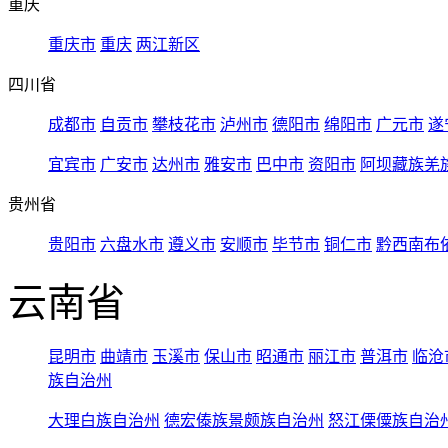
重庆
重庆市
重庆
两江新区
四川省
成都市
自贡市
攀枝花市
泸州市
德阳市
绵阳市
广元市
遂
宜宾市
广安市
达州市
雅安市
巴中市
资阳市
阿坝藏族羌
贵州省
贵阳市
六盘水市
遵义市
安顺市
毕节市
铜仁市
黔西南布
云南省
昆明市
曲靖市
玉溪市
保山市
昭通市
丽江市
普洱市
临沧
族自治州
大理白族自治州
德宏傣族景颇族自治州
怒江傈僳族自治