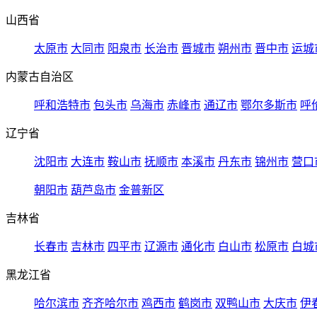
山西省
太原市
大同市
阳泉市
长治市
晋城市
朔州市
晋中市
运城
内蒙古自治区
呼和浩特市
包头市
乌海市
赤峰市
通辽市
鄂尔多斯市
呼
辽宁省
沈阳市
大连市
鞍山市
抚顺市
本溪市
丹东市
锦州市
营口
朝阳市
葫芦岛市
金普新区
吉林省
长春市
吉林市
四平市
辽源市
通化市
白山市
松原市
白城
黑龙江省
哈尔滨市
齐齐哈尔市
鸡西市
鹤岗市
双鸭山市
大庆市
伊