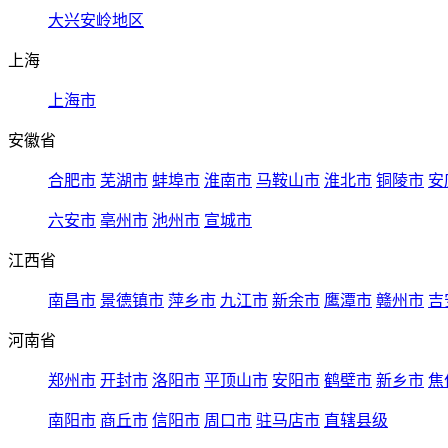
大兴安岭地区
上海
上海市
安徽省
合肥市
芜湖市
蚌埠市
淮南市
马鞍山市
淮北市
铜陵市
安
六安市
亳州市
池州市
宣城市
江西省
南昌市
景德镇市
萍乡市
九江市
新余市
鹰潭市
赣州市
吉
河南省
郑州市
开封市
洛阳市
平顶山市
安阳市
鹤壁市
新乡市
焦
南阳市
商丘市
信阳市
周口市
驻马店市
直辖县级