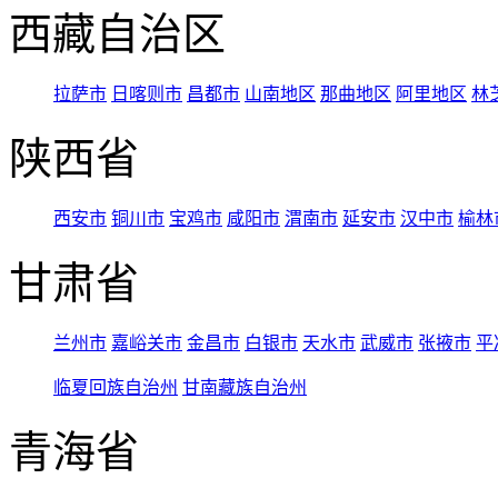
西藏自治区
拉萨市
日喀则市
昌都市
山南地区
那曲地区
阿里地区
林
陕西省
西安市
铜川市
宝鸡市
咸阳市
渭南市
延安市
汉中市
榆林
甘肃省
兰州市
嘉峪关市
金昌市
白银市
天水市
武威市
张掖市
平
临夏回族自治州
甘南藏族自治州
青海省