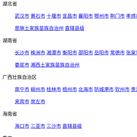
湖北省
武汉市
黄石市
十堰市
宜昌市
襄阳市
鄂州市
荆门市
孝感
恩施土家族苗族自治州
直辖县级
湖南省
长沙市
株洲市
湘潭市
衡阳市
邵阳市
岳阳市
常德市
张家
娄底市
湘西土家族苗族自治州
广西壮族自治区
南宁市
柳州市
桂林市
梧州市
北海市
防城港市
钦州市
贵
来宾市
崇左市
海南省
海口市
三亚市
三沙市
直辖县级