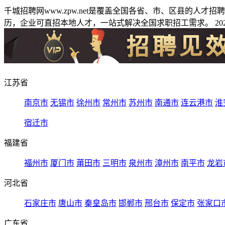
千城招聘网www.zpw.net是覆盖全国各省、市、区县的人
历，企业可直招本地人才，一站式解决全国求职招工需求。 2026
江苏省
南京市
无锡市
徐州市
常州市
苏州市
南通市
连云港市
淮
宿迁市
福建省
福州市
厦门市
莆田市
三明市
泉州市
漳州市
南平市
龙岩
河北省
石家庄市
唐山市
秦皇岛市
邯郸市
邢台市
保定市
张家口
广东省