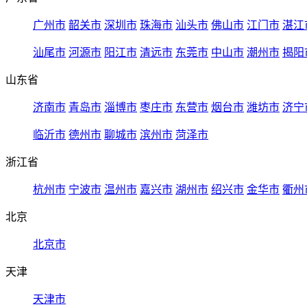
广州市
韶关市
深圳市
珠海市
汕头市
佛山市
江门市
湛江
汕尾市
河源市
阳江市
清远市
东莞市
中山市
潮州市
揭阳
山东省
济南市
青岛市
淄博市
枣庄市
东营市
烟台市
潍坊市
济宁
临沂市
德州市
聊城市
滨州市
菏泽市
浙江省
杭州市
宁波市
温州市
嘉兴市
湖州市
绍兴市
金华市
衢州
北京
北京市
天津
天津市