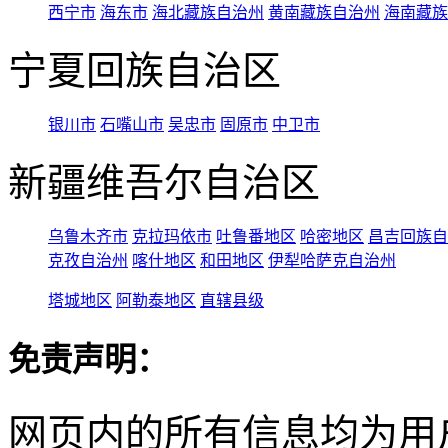
西宁市
海东市
海北藏族自治州
黄南藏族自治州
海南藏族
宁夏回族自治区
银川市
石嘴山市
吴忠市
固原市
中卫市
新疆维吾尔自治区
乌鲁木齐市
克拉玛依市
吐鲁番地区
哈密地区
昌吉回族自
克孜自治州
喀什地区
和田地区
伊犁哈萨克自治州
塔城地区
阿勒泰地区
直辖县级
免责声明：
网页内的所有信息均为用